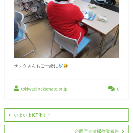
サンタさんもご一緒に
tokiwa@nakamato.or.jp
0
いよいよICT化！？
合同庁舎清掃作業報告