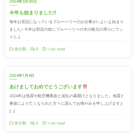
2024年3月30日
今年も始まりました‼︎
毎年お世話になっているブルーベリーのお仕事がいよいよ始まり
ました♪ 今年は剪定の前にブルーベリーの木の根元の周りにウッ
ド […]
未分類
0
1 sec read
2024年1月4日
あけましておめでとうございます
2024年は地震や航空機事故と波乱の幕開けとなりました。地震と
事故により亡くなられた方々に謹んでお悔やみを申し上げますと
[…]
未分類
0
1 sec read