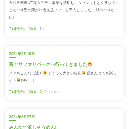
令和６年度ICT導入モデル事業を活用し、タブレットとクラウドに
よる一体型の障がい者支援ソフトを導入しました。 紙ベースか
[…]
未分類
0
2024年9月18日
富士サファリパークへ行ってきました
クマもこんなに近く
ぞうって大きいなあ
皆さんとても楽し
そう
&#x […]
未分類
0
2 sec read
2024年8月27日
みんなで流しそうめん‼︎